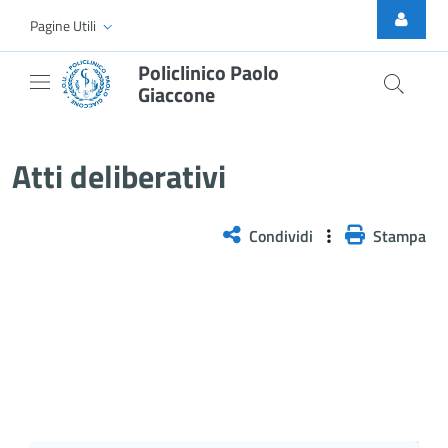
Skip to Main Content
Pagine Utili
Policlinico Paolo
Giaccone
Delibera n. 737/2025
Atti deliberativi
Condividi
Stampa