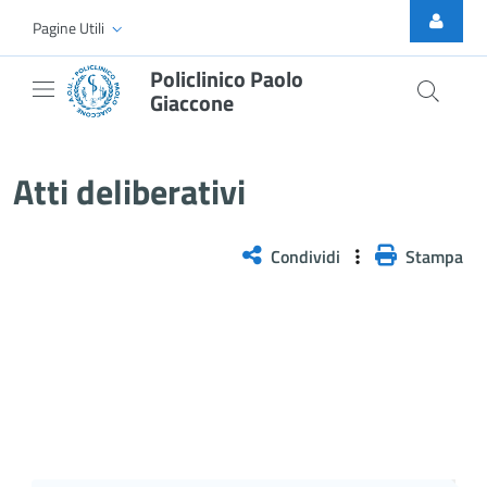
Skip to Main Content
Pagine Utili
Policlinico Paolo
Giaccone
Delibera n. 74/2026
Atti deliberativi
Condividi
Stampa