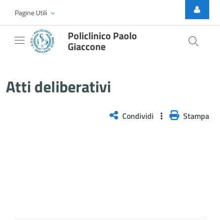
Skip to Main Content
Pagine Utili
Policlinico Paolo
Giaccone
Delibera n. 75/2026
Atti deliberativi
Condividi
Stampa