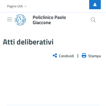
Skip to Main Content
Pagine Utili
Policlinico Paolo
Giaccone
Delibera n. 76/2025
Atti deliberativi
Condividi
Stampa