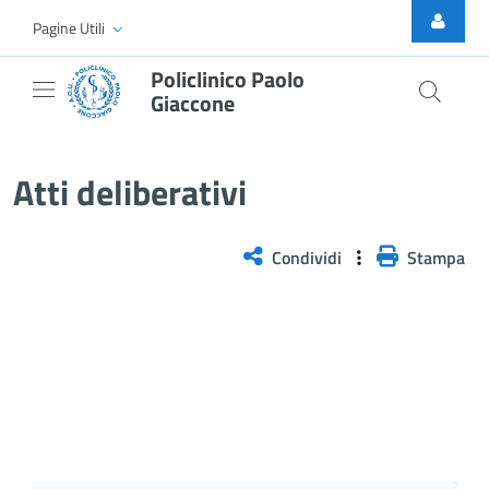
Skip to Main Content
Pagine Utili
Policlinico Paolo
Giaccone
Delibera n. 760/2025
Atti deliberativi
Condividi
Stampa