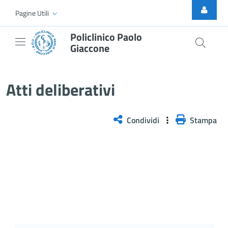
Skip to Main Content
Pagine Utili
Policlinico Paolo
Giaccone
Delibera n. 760/2025
Atti deliberativi
Condividi
Stampa