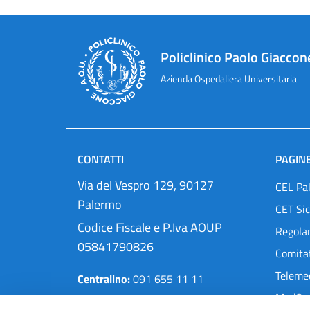
Policlinico Paolo Giaccon
Azienda Ospedaliera Universitaria
CONTATTI
PAGINE
Via del Vespro 129, 90127
CEL Pa
Palermo
CET Sic
Codice Fiscale e P.Iva AOUP
Regola
05841790826
Comitat
Teleme
Centralino:
091 655 11 11
MedOra
Pec:
protocollo@cert.policlinico.pa.it