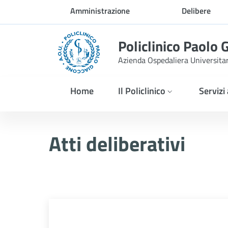
Skip to Main Content
Amministrazione
Delibere
trasparente
Policlinico Paolo 
Azienda Ospedaliera Universita
Home
Il Policlinico
Servizi
Delibera n. 778/2025
Atti deliberativi