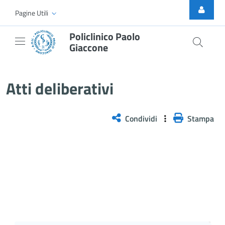
Skip to Main Content
Pagine Utili
Policlinico Paolo
Giaccone
Delibera n. 786/2025
Atti deliberativi
Condividi
Stampa