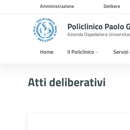
Skip to Main Content
Amministrazione
Delibere
trasparente
Policlinico Paolo 
Azienda Ospedaliera Universita
Home
Il Policlinico
Servizi
Delibera n. 828/2025
Atti deliberativi