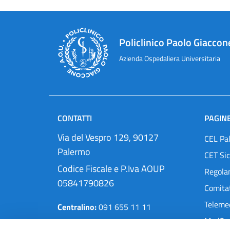
Policlinico Paolo Giaccon
Azienda Ospedaliera Universitaria
CONTATTI
PAGINE
Via del Vespro 129, 90127
CEL Pa
Palermo
CET Sic
Codice Fiscale e P.Iva AOUP
Regola
05841790826
Comitat
Teleme
Centralino:
091 655 11 11
MedOra
Pec:
protocollo@cert.policlinico.pa.it