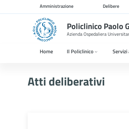
Skip to Main Content
Amministrazione
Delibere
trasparente
Policlinico Paolo 
Azienda Ospedaliera Universita
Home
Il Policlinico
Servizi
Delibera n. 832/2025
Atti deliberativi