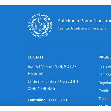
Policlinico Paolo Giaccon
Azienda Ospedaliera Universitaria
CONTATTI
PAGINE
Via del Vespro 129, 90127
CEL Pa
Palermo
CET Sic
Codice Fiscale e P.Iva AOUP
Regola
05841790826
Comitat
Teleme
Centralino:
091 655 11 11
MedOra
Pec:
protocollo@cert.policlinico.pa.it