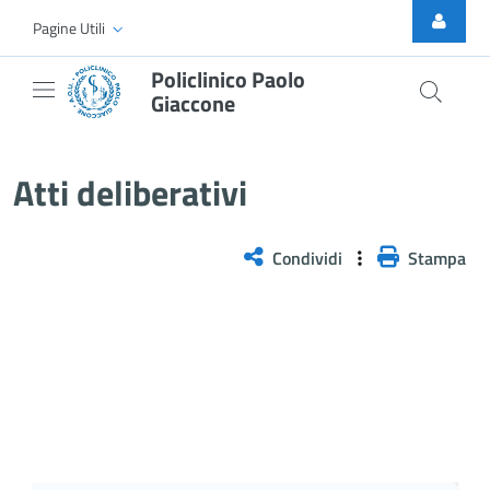
Skip to Main Content
Pagine Utili
Policlinico Paolo
Giaccone
Delibera n. 87/2025
Atti deliberativi
Condividi
Stampa