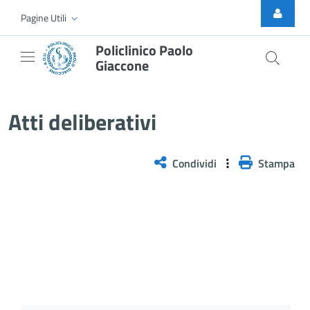
Skip to Main Content
Pagine Utili
Policlinico Paolo
Giaccone
Delibera n. 89/2025
Atti deliberativi
Condividi
Stampa