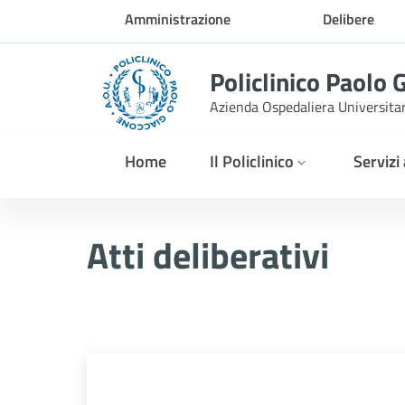
Skip to Main Content
Amministrazione
Delibere
trasparente
Policlinico Paolo 
Azienda Ospedaliera Universita
Home
Il Policlinico
Servizi
Delibera n. 894/2025
Atti deliberativi