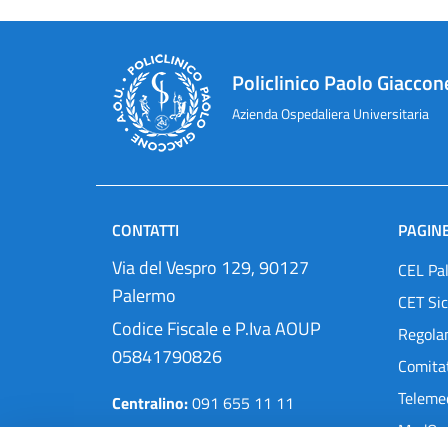
Policlinico Paolo Giaccon
Azienda Ospedaliera Universitaria
CONTATTI
PAGINE
Via del Vespro 129, 90127
CEL Pa
Palermo
CET Sic
Codice Fiscale e P.Iva AOUP
Regola
05841790826
Comitat
Teleme
Centralino:
091 655 11 11
MedOra
Pec:
protocollo@cert.policlinico.pa.it