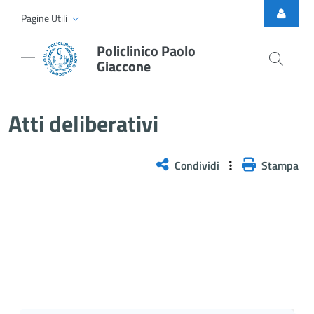
Skip to Main Content
Pagine Utili
Policlinico Paolo
Giaccone
Delibera n. 9/2026
Atti deliberativi
Condividi
Stampa