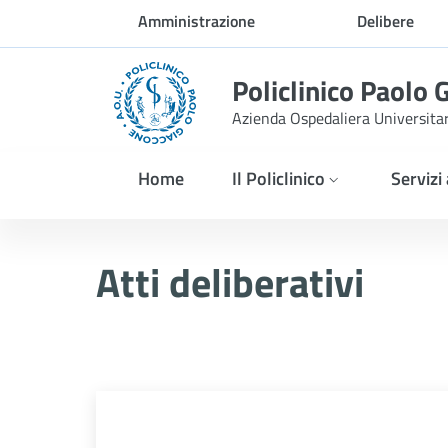
Skip to Main Content
Amministrazione
Delibere
trasparente
Policlinico Paolo 
Azienda Ospedaliera Universita
Home
Il Policlinico
Servizi
Delibera n. 92/2026
Atti deliberativi