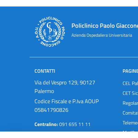
Policlinico Paolo Giaccon
Azienda Ospedaliera Universitaria
CONTATTI
PAGINE
Via del Vespro 129, 90127
CEL Pa
Palermo
CET Sic
Codice Fiscale e P.Iva AOUP
Regola
05841790826
Comitat
Teleme
Centralino:
091 655 11 11
MedOra
Pec:
protocollo@cert.policlinico.pa.it