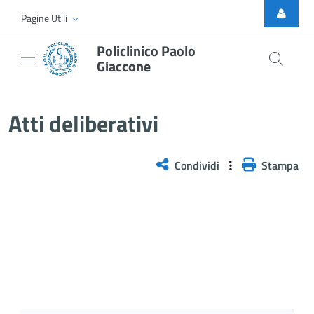
Skip to Main Content
Pagine Utili
Policlinico Paolo
Giaccone
Delibera n. 92/2026
Atti deliberativi
Condividi
Stampa