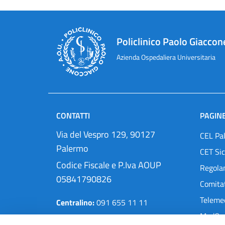
Policlinico Paolo Giaccon
Azienda Ospedaliera Universitaria
CONTATTI
PAGINE
Via del Vespro 129, 90127
CEL Pa
Palermo
CET Sic
Codice Fiscale e P.Iva AOUP
Regola
05841790826
Comitat
Teleme
Centralino:
091 655 11 11
MedOra
Pec:
protocollo@cert.policlinico.pa.it