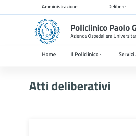
Skip to Main Content
Amministrazione
Delibere
trasparente
Policlinico Paolo 
Azienda Ospedaliera Universita
Home
Il Policlinico
Servizi
Delibera n. 933/2025
Atti deliberativi