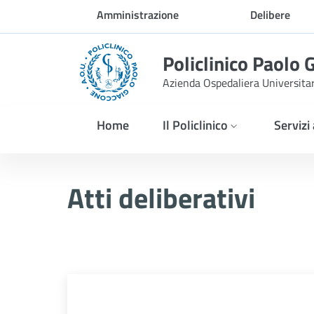
Skip to Main Content
Amministrazione
Delibere
trasparente
Policlinico Paolo 
Azienda Ospedaliera Universita
Home
Il Policlinico
Servizi
Delibera n. 95/2026
Atti deliberativi