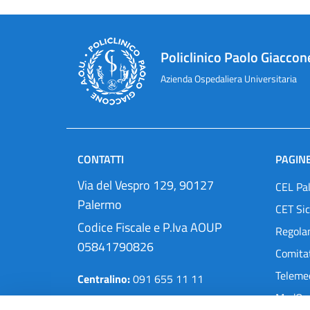
Policlinico Paolo Giaccon
Azienda Ospedaliera Universitaria
CONTATTI
PAGINE
Via del Vespro 129, 90127
CEL Pa
Palermo
CET Sic
Codice Fiscale e P.Iva AOUP
Regola
05841790826
Comitat
Teleme
Centralino:
091 655 11 11
MedOra
Pec:
protocollo@cert.policlinico.pa.it