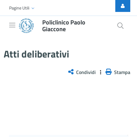
Skip to Main Content
Pagine Utili
Policlinico Paolo
Giaccone
Delibera n. 967/2025
Atti deliberativi
Condividi
Stampa