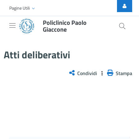
Skip to Main Content
Pagine Utili
Policlinico Paolo
Giaccone
Delibera n. 97/2026
Atti deliberativi
Condividi
Stampa