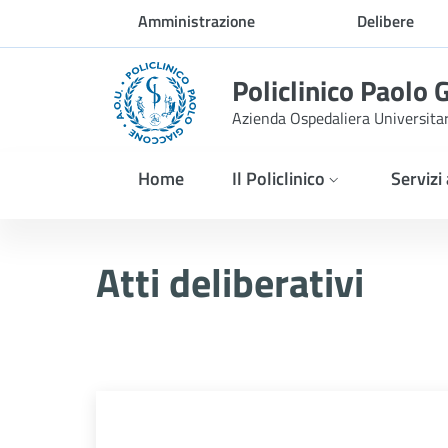
Skip to Main Content
Amministrazione
Delibere
trasparente
Policlinico Paolo 
Azienda Ospedaliera Universita
Home
Il Policlinico
Servizi
Delibera n. 975/2025
Atti deliberativi