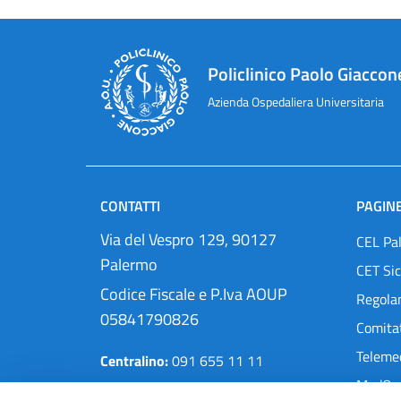
Policlinico Paolo Giaccon
Azienda Ospedaliera Universitaria
CONTATTI
PAGINE
Via del Vespro 129, 90127
CEL Pa
Palermo
CET Sic
Codice Fiscale e P.Iva AOUP
Regola
05841790826
Comitat
Teleme
Centralino:
091 655 11 11
MedOra
Pec:
protocollo@cert.policlinico.pa.it