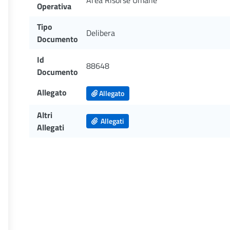
Area Risorse Umane
Operativa
Tipo
Delibera
Documento
Id
88648
Documento
Allegato
Allegato
Altri
Allegati
Allegati