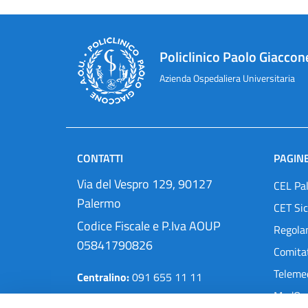
Policlinico Paolo Giaccon
Azienda Ospedaliera Universitaria
CONTATTI
PAGINE
Via del Vespro 129, 90127
CEL Pa
Palermo
CET Sic
Codice Fiscale e P.Iva AOUP
Regola
05841790826
Comitat
Teleme
Centralino:
091 655 11 11
MedOra
Pec:
protocollo@cert.policlinico.pa.it