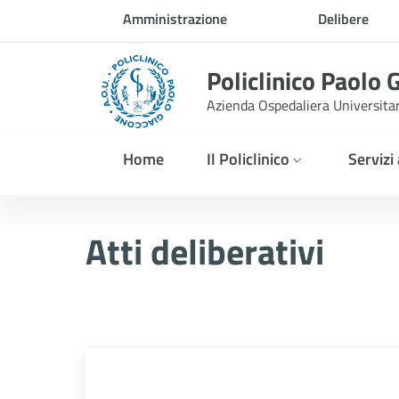
Skip to Main Content
Amministrazione
Delibere
trasparente
Policlinico Paolo 
Azienda Ospedaliera Universita
Home
Il Policlinico
Servizi
Delibera PNRR n. 1016/2
Atti deliberativi