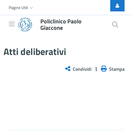
Skip to Main Content
Pagine Utili
Policlinico Paolo
Giaccone
Delibera PNRR n. 1115/2025
Atti deliberativi
Condividi
Stampa