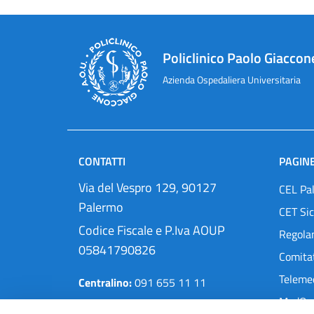
Policlinico Paolo Giaccon
Azienda Ospedaliera Universitaria
CONTATTI
PAGINE
Via del Vespro 129, 90127
CEL Pa
Palermo
CET Sic
Codice Fiscale e P.Iva AOUP
Regola
05841790826
Comitat
Teleme
Centralino:
091 655 11 11
MedOra
Pec:
protocollo@cert.policlinico.pa.it