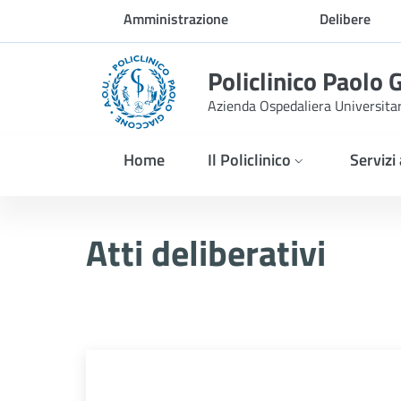
Skip to Main Content
Amministrazione
Delibere
trasparente
Policlinico Paolo 
Azienda Ospedaliera Universita
Home
Il Policlinico
Servizi
Delibera PNRR n. 1124/2
Atti deliberativi