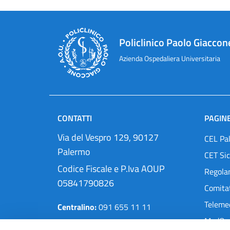
Policlinico Paolo Giaccon
Azienda Ospedaliera Universitaria
CONTATTI
PAGINE
Via del Vespro 129, 90127
CEL Pa
Palermo
CET Sic
Codice Fiscale e P.Iva AOUP
Regola
05841790826
Comitat
Teleme
Centralino:
091 655 11 11
MedOra
Pec:
protocollo@cert.policlinico.pa.it