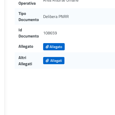
Area Risorse Umane
Operativa
Tipo
Delibera PNRR
Documento
Id
108659
Documento
Allegato
Allegato
Altri
Allegati
Allegati