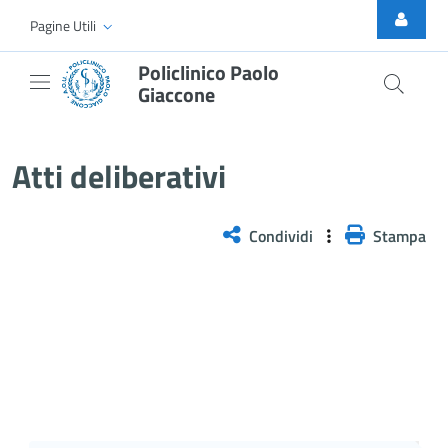
Skip to Main Content
Pagine Utili
Policlinico Paolo
Giaccone
Delibera PNRR n. 1295/2025
Atti deliberativi
Condividi
Stampa