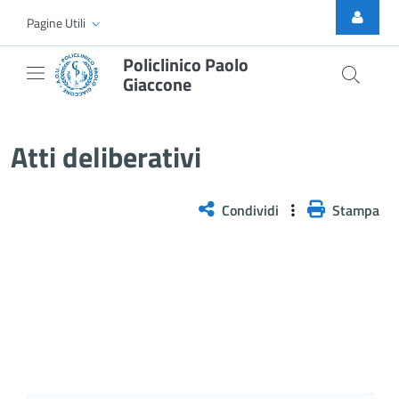
Skip to Main Content
Pagine Utili
Policlinico Paolo
Giaccone
Delibera PNRR n. 1299/2025
Atti deliberativi
Condividi
Stampa