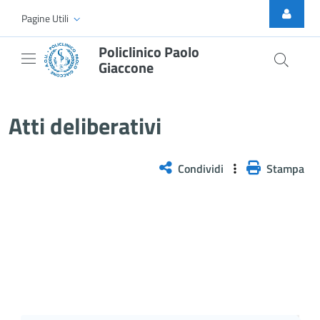
Skip to Main Content
Pagine Utili
Policlinico Paolo
Giaccone
Delibera PNRR n. 189/2025
Atti deliberativi
Condividi
Stampa