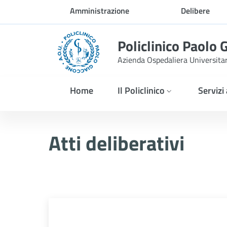
Skip to Main Content
Amministrazione
Delibere
trasparente
Policlinico Paolo 
Azienda Ospedaliera Universita
Home
Il Policlinico
Servizi
Delibera PNRR n. 31/202
Atti deliberativi