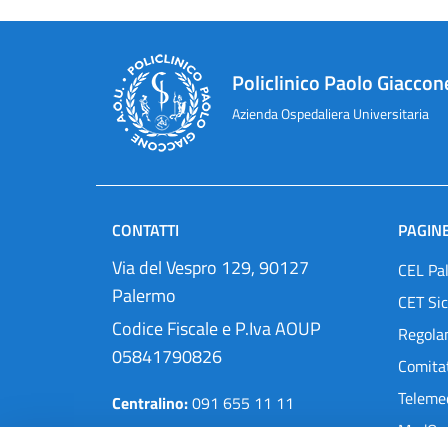
Policlinico Paolo Giaccon
Azienda Ospedaliera Universitaria
CONTATTI
PAGINE
Via del Vespro 129, 90127
CEL Pa
Palermo
CET Sic
Codice Fiscale e P.Iva AOUP
Regola
05841790826
Comitat
Teleme
Centralino:
091 655 11 11
MedOra
Pec:
protocollo@cert.policlinico.pa.it