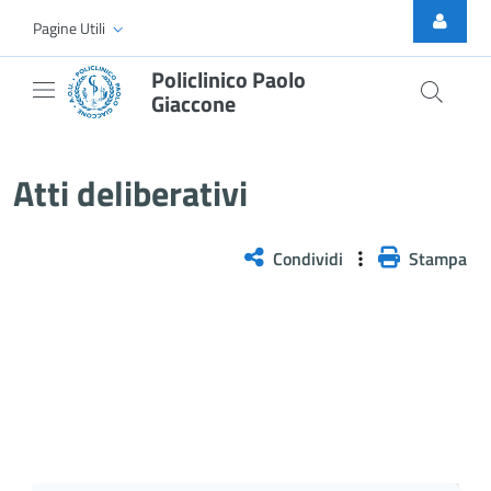
Skip to Main Content
Pagine Utili
Policlinico Paolo
Giaccone
Delibera PNRR n. 327/2026
Atti deliberativi
Condividi
Stampa