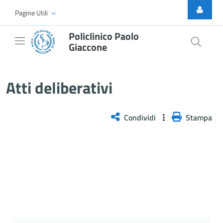
Skip to Main Content
Pagine Utili
Policlinico Paolo
Giaccone
Delibera PNRR n. 379/2026
Atti deliberativi
Condividi
Stampa