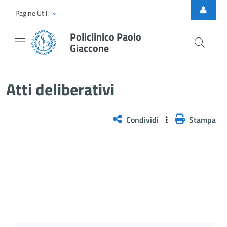
Skip to Main Content
Pagine Utili
Policlinico Paolo
Giaccone
Delibera PNRR n. 434/2025
Atti deliberativi
Condividi
Stampa