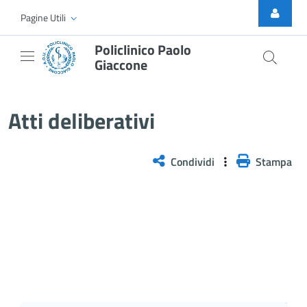
Skip to Main Content
Pagine Utili
Policlinico Paolo
Giaccone
Delibera PNRR n. 5/2026
Atti deliberativi
Condividi
Stampa