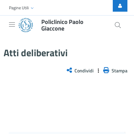
Skip to Main Content
Pagine Utili
Policlinico Paolo
Giaccone
Delibera PNRR n. 5/2026
Atti deliberativi
Condividi
Stampa