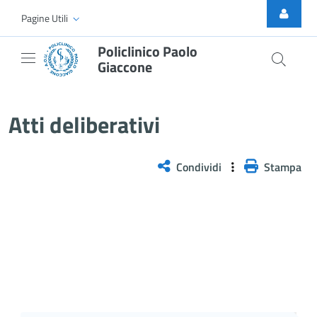
Skip to Main Content
Pagine Utili
Policlinico Paolo
Giaccone
Delibera PNRR n. 542/2025
Atti deliberativi
Condividi
Stampa