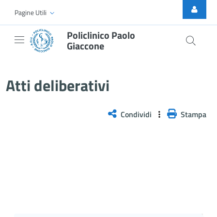
Skip to Main Content
Pagine Utili
Policlinico Paolo
Giaccone
Delibera PNRR n. 633/2025
Atti deliberativi
Condividi
Stampa