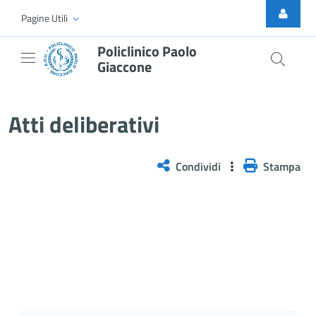
Skip to Main Content
Pagine Utili
Policlinico Paolo
Giaccone
Delibera PNRR n. 972/2025
Atti deliberativi
Condividi
Stampa