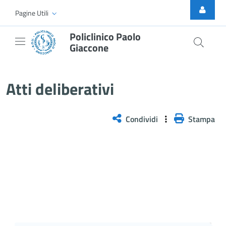
Skip to Main Content
Pagine Utili
Policlinico Paolo
Giaccone
Atti Deliberativi
Atti deliberativi
Condividi
Stampa