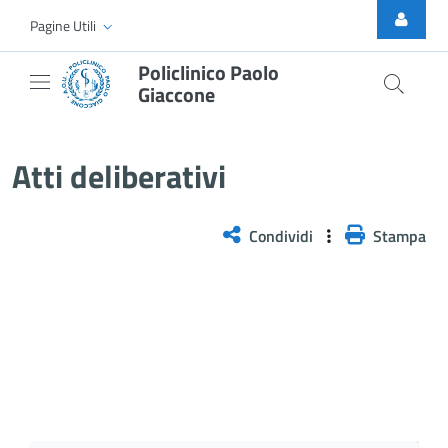
Skip to Main Content
Pagine Utili
Policlinico Paolo
Giaccone
Atti Deliberativi
Atti deliberativi
Condividi
Stampa