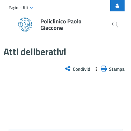
Skip to Main Content
Pagine Utili
Policlinico Paolo
Giaccone
Atti Deliberativi
Atti deliberativi
Condividi
Stampa