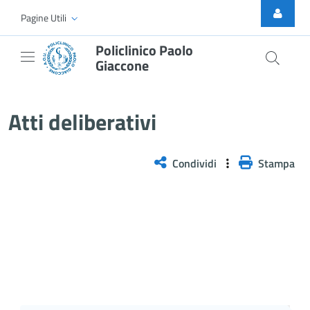
Skip to Main Content
Pagine Utili
Policlinico Paolo
Giaccone
Atti Deliberativi
Atti deliberativi
Condividi
Stampa