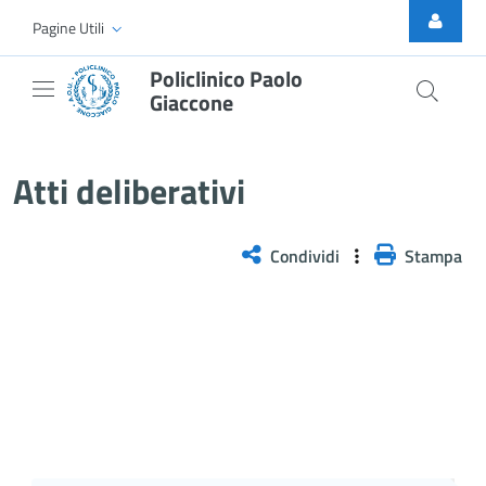
Skip to Main Content
Pagine Utili
Policlinico Paolo
Giaccone
Atti Deliberativi
Atti deliberativi
Condividi
Stampa