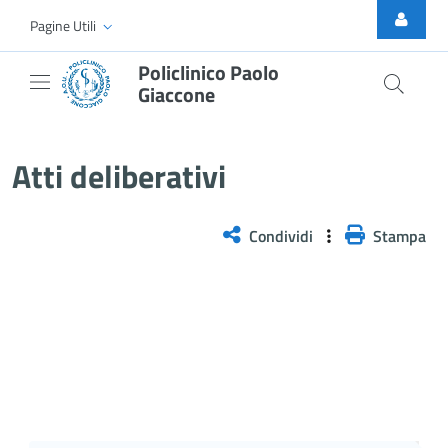
Skip to Main Content
Pagine Utili
Policlinico Paolo
Giaccone
Atti Deliberativi
Atti deliberativi
Condividi
Stampa