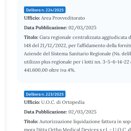
Delibera n. 224/2025
Ufficio:
Area Provveditorato
Data Pubblicazione:
02/03/2025
Titolo:
Gara regionale centralizzata aggiudicata d
148 del 21/12/2022, per l’affidamento della fornit
Aziende del Sistema Sanitario Regionale (Ns. delib
utilizzo plus regionale per i lotti nn. 3-5-6-14-2
441.600,00 oltre iva 4%.
Delibera n. 223/2025
Ufficio:
U.O.C. di Ortopedia
Data Pubblicazione:
02/03/2025
Titolo:
Autorizzazione liquidazione fattura in sop
mora Ditta Ortho Medical Devices s.r.l. - U.O.C. 