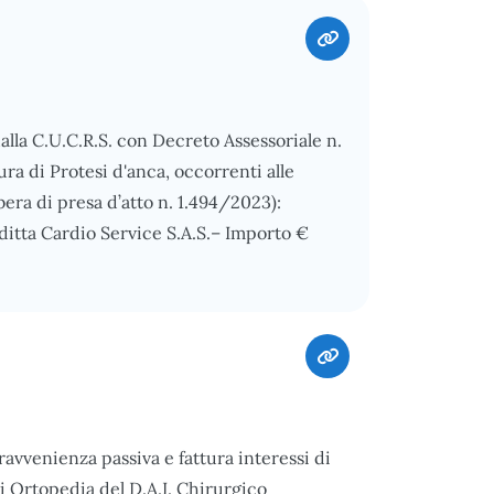
alla C.U.C.R.S. con Decreto Assessoriale n.
ura di Protesi d'anca, occorrenti alle
era di presa d’atto n. 1.494/2023):
2 ditta Cardio Service S.A.S.– Importo €
ravvenienza passiva e fattura interessi di
di Ortopedia del D.A.I. Chirurgico