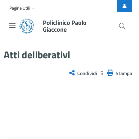
Skip to Main Content
Pagine Utili
Policlinico Paolo
Giaccone
Atti Deliberativi
Atti deliberativi
Condividi
Stampa