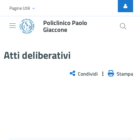
Skip to Main Content
Pagine Utili
Policlinico Paolo
Giaccone
Atti Deliberativi
Atti deliberativi
Condividi
Stampa