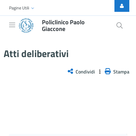
Skip to Main Content
Pagine Utili
Policlinico Paolo
Giaccone
Atti Deliberativi
Atti deliberativi
Condividi
Stampa