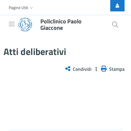
Skip to Main Content
Pagine Utili
Policlinico Paolo
Giaccone
Atti Deliberativi
Atti deliberativi
Condividi
Stampa