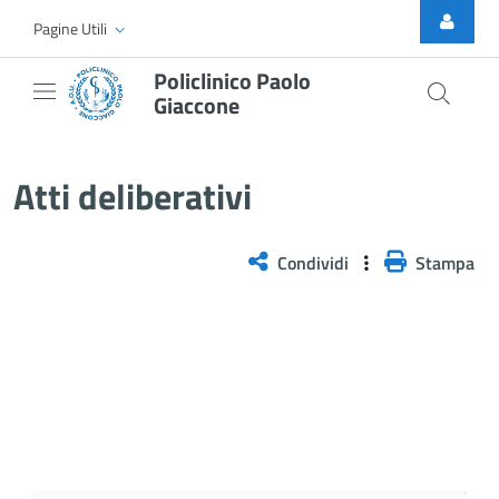
Skip to Main Content
Pagine Utili
Policlinico Paolo
Giaccone
Atti Deliberativi
Atti deliberativi
Condividi
Stampa