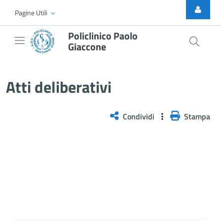
Skip to Main Content
Pagine Utili
Policlinico Paolo
Giaccone
Atti Deliberativi
Atti deliberativi
Condividi
Stampa